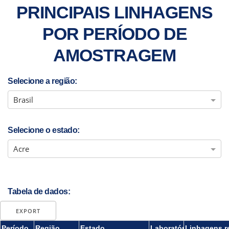
PRINCIPAIS LINHAGENS
POR PERÍODO DE
AMOSTRAGEM
Selecione a região:
Brasil
Selecione o estado:
Acre
Tabela de dados:
EXPORT
Período
Região
Estado
Laboratório
Linhagens r