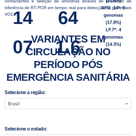
(21.4%)
contactantes e seleção de amostras através de protocolo de
inferência de RT-PCR em tempo real para detecção de potenciais
XFG_14*: 5
14
64
VOCs.
genomas
(17.9%)
LF.7*: 4
VARIANTES EM
genomas
07
1.6
(14.3%)
CIRCULAÇÃO NO
PERÍODO PÓS
EMERGÊNCIA SANITÁRIA
Selecione a região:
Brasil
Selecione o estado: