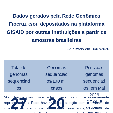
Dados gerados pela Rede Genômica
Fiocruz e/ou depositados na plataforma
GISAID por outras instituições a partir de
amostras brasileiras
Atualizado em 10/07/2026
Total de
Genomas
Principais
genomas
sequenciad
genomas
sequenciad
os/100 mil
sequenciad
os
casos
os¹ em Mai
2026
¹As frequências mostradas não são necessariamente
27
20
QY.2.1: 6
representativas. Pode haver viés de seleção com a inclusão de
genomas
investigação genômica de casos inusitados, rastreio de