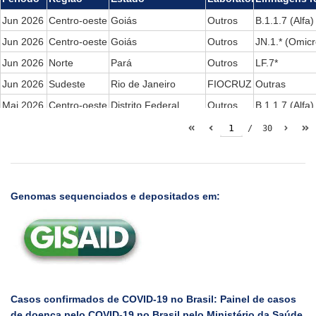
Jun 2026
Centro-oeste
Goiás
Outros
B.1.1.7 (Alfa)
Jun 2026
Centro-oeste
Goiás
Outros
JN.1.* (Omicr
Jun 2026
Norte
Pará
Outros
LF.7*
Jun 2026
Sudeste
Rio de Janeiro
FIOCRUZ
Outras
Mai 2026
Centro-oeste
Distrito Federal
Outros
B.1.1.7 (Alfa)
Mai 2026
Centro-oeste
Goiás
Outros
B.1.1.7 (Alfa)
1
/
30
Mai 2026
Centro-oeste
Goiás
Outros
Outras
Mai 2026
Sudeste
Espírito Santo
Outros
B.1.1.7 (Alfa)
Mai 2026
Sudeste
Espírito Santo
Outros
LF.7*
Genomas sequenciados e depositados em:
Mai 2026
Sudeste
Espírito Santo
Outros
Outras
Mai 2026
Sudeste
Espírito Santo
Outros
XFG
Mai 2026
Sudeste
Rio de Janeiro
FIOCRUZ
Outras
Mai 2026
Sudeste
São Paulo
FIOCRUZ
Outras
Mai 2026
Sudeste
São Paulo
Outros
B.1.1.7 (Alfa)
Casos confirmados de COVID-19 no Brasil: Painel de casos
de doença pelo COVID-19 no Brasil pelo Ministério da Saúde.